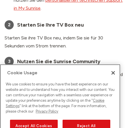
nutzen Sie den
personalisierten technischen Support
in My Sunrise
.
Starten Sie Ihre TV Box neu
2
Starten Sie ihre TV Box neu, indem Sie sie für 30
Sekunden vom Strom trennen.
Nutzen Sie die Sunrise Community
3
Cookie Usage
Erhalten Sie Hilfe und Lösungen von anderen Kunden und
Experten in der
Sunrise Community
.
We use cookies to ensure you have the best experience on our
website and to understand how you interact with our content. You
can continue your navigation with a seamless user experience or
Kontaktieren Sie uns
4
update your preferences anytime by clicking on the "
Cookie
Settings
" link at the bottom of the page. For more information,
Wenn das Problem weiterhin besteht,
kontaktieren Sie
please check our
Privacy Policy
uns bitte
.
Accept All Cookies
Reject All