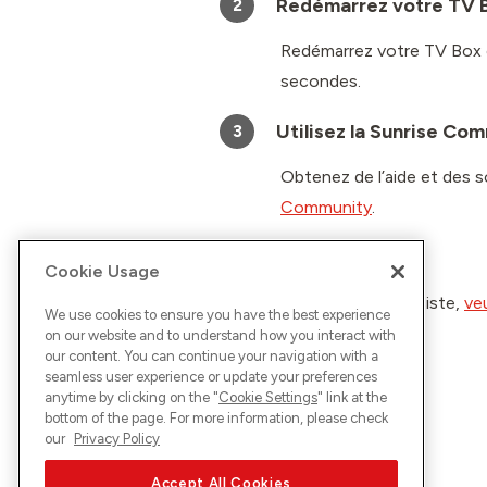
Redémarrez votre TV 
2
Redémarrez votre TV Box e
secondes.
Utilisez la Sunrise Co
3
Obtenez de l’aide et des s
Community
.
Contactez-nous
4
Cookie Usage
Si le problème persiste,
ve
We use cookies to ensure you have the best experience
on our website and to understand how you interact with
our content. You can continue your navigation with a
seamless user experience or update your preferences
anytime by clicking on the "
Cookie Settings
" link at the
bottom of the page. For more information, please check
our
Privacy Policy
Accept All Cookies