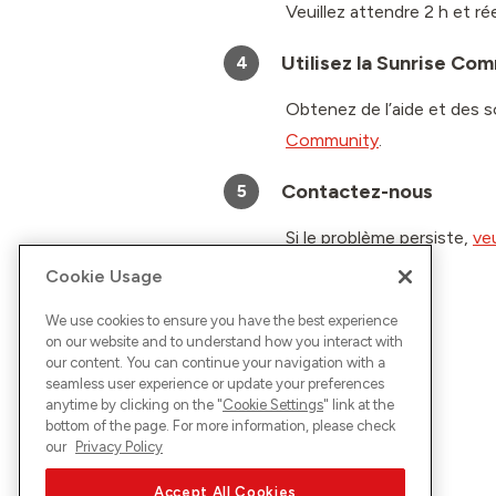
Veuillez attendre 2 h et ré
Utilisez la Sunrise Co
4
Obtenez de l’aide et des s
Community
.
Contactez-nous
5
Si le problème persiste,
ve
Cookie Usage
We use cookies to ensure you have the best experience
on our website and to understand how you interact with
our content. You can continue your navigation with a
seamless user experience or update your preferences
anytime by clicking on the "
Cookie Settings
" link at the
bottom of the page. For more information, please check
our
Privacy Policy
Accept All Cookies