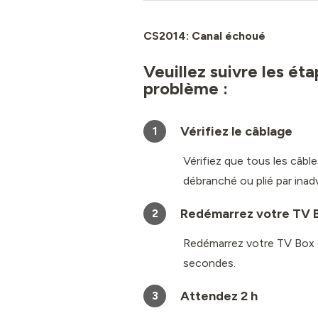
CS2014: Canal échoué
Veuillez suivre les ét
problème :
Vérifiez le câblage
1
Vérifiez que tous les câb
débranché ou plié par inad
Redémarrez votre TV 
2
Redémarrez votre TV Box e
secondes.
Attendez 2 h
3