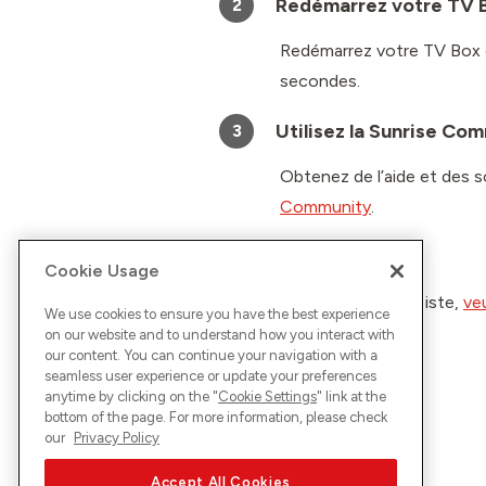
Redémarrez votre TV 
2
Redémarrez votre TV Box e
secondes.
Utilisez la Sunrise Co
3
Obtenez de l’aide et des s
Community
.
Contactez-nous
4
Cookie Usage
Si le problème persiste,
ve
We use cookies to ensure you have the best experience
on our website and to understand how you interact with
our content. You can continue your navigation with a
seamless user experience or update your preferences
anytime by clicking on the "
Cookie Settings
" link at the
bottom of the page. For more information, please check
our
Privacy Policy
Accept All Cookies