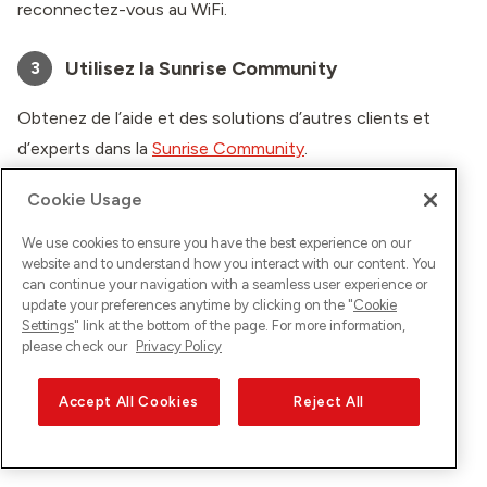
reconnectez-vous au WiFi.
Utilisez la Sunrise Community
3
Obtenez de l’aide et des solutions d’autres clients et
d’experts dans la
Sunrise Community
.
Cookie Usage
Contactez-nous
4
We use cookies to ensure you have the best experience on our
Si le problème persiste,
veuillez nous contacter
.
website and to understand how you interact with our content. You
can continue your navigation with a seamless user experience or
update your preferences anytime by clicking on the "
Cookie
Settings
" link at the bottom of the page. For more information,
please check our
Privacy Policy
Accept All Cookies
Reject All