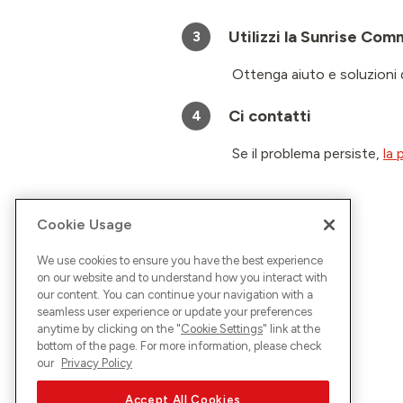
Utilizzi la Sunrise Com
3
Ottenga aiuto e soluzioni da
Ci contatti
4
Se il problema persiste,
la 
Cookie Usage
We use cookies to ensure you have the best experience
on our website and to understand how you interact with
our content. You can continue your navigation with a
seamless user experience or update your preferences
anytime by clicking on the "
Cookie Settings
" link at the
bottom of the page. For more information, please check
our
Privacy Policy
Accept All Cookies