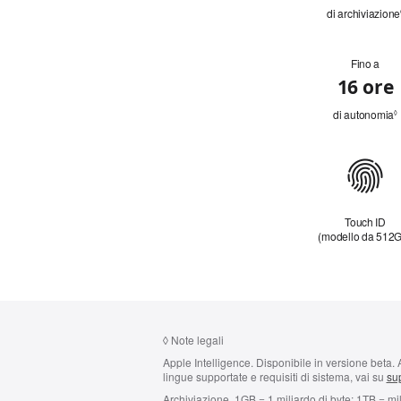
di archiviazione
Fino a
Batteria
16 ore
di autonomia
◊
Connessioni
Touch ID
(modello da 512
◊
Note legali
Apple Intelligence.
Disponibile in versione beta. A
lingue supportate e requisiti di sistema, vai su
sup
Archiviazione.
1GB = 1 miliardo di byte; 1TB = mill