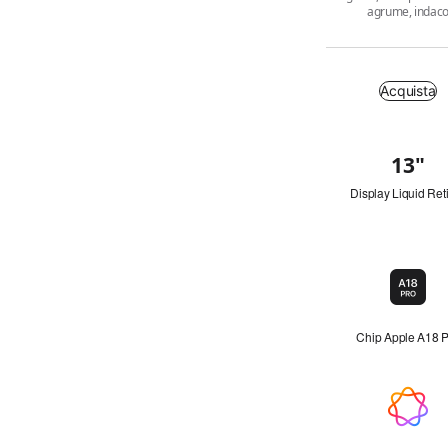
agrume, indac
Acquista
Acquista
13
"
p
A colpo
o
l
Display Liquid Ret
d’occhio
l
i
c
i
Chip
Icon
del
chip
Chip Apple A18 
Apple
Intelligence