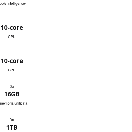
pple Intelligence
Leggi
◊
le
note
legali.
10‑core
CPU
10‑core
GPU
Da
16GB
 memoria unificata
Da
1TB