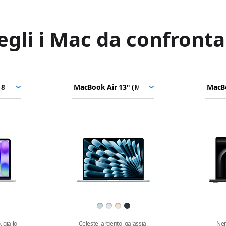
egli i Mac da confronta
cBook Neo
MacBook Air 13"
Scegli
Scegl
18 Pro)
(M5)
un modello
un m
4"
 giallo
Celeste, argento, galassia,
Ner