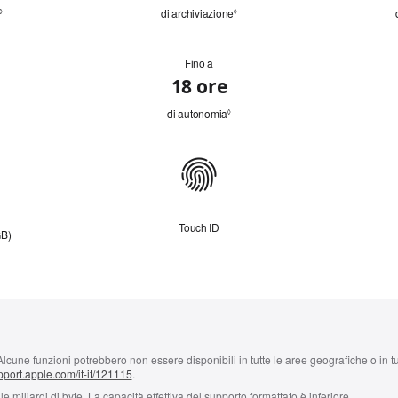
Leggi
di archiviazione
Leggi
◊
◊
le note
le note
legali.
legali.
Fino a
18 ore
Leggi
di autonomia
Leggi
◊
le note
le note
legali.
legali.
Touch ID
GB)
lcune funzioni potrebbero non essere disponibili in tutte le aree geografiche o in tut
port.apple.com/it-it/121115
.
e miliardi di byte. La capacità effettiva del supporto formattato è inferiore.