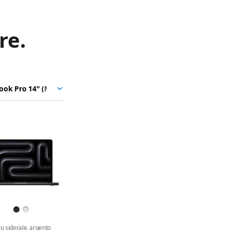
re.
i
odello
o siderale, argento