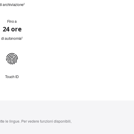
di archiviazione
Leggi
◊
le note
legali.
Fino a
24 ore
di autonomia
Leggi
◊
le note
legali.
Touch ID
te le lingue. Per vedere funzioni disponibili,