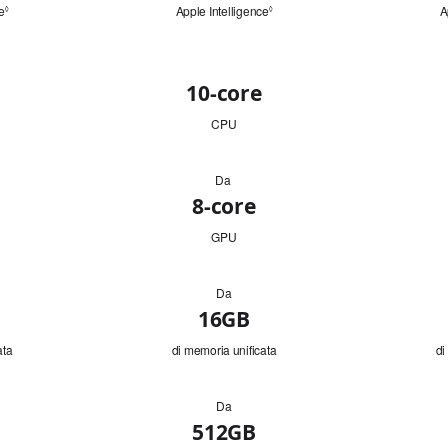
e
Leggi
Apple Intelligence
Leggi
A
◊
◊
le
le
note
note
legali.
legali.
10‑core
CPU
Da
8‑core
GPU
Da
16GB
ata
di memoria unificata
di
Da
512GB