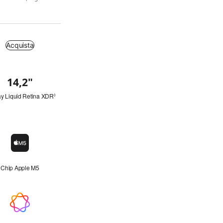
Acquista
14,2
"
p
o
l
ay Liquid Retina XDR
Leggi
◊
l
le
i
note
c
legali.
i
Icona
del
chip
Chip Apple M5