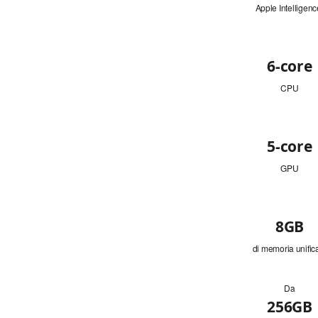
Apple Intelligenc
CPU
6-core
CPU
GPU
5‑core
GPU
Memoria
8GB
di memoria unific
Da
Capacità
256GB
disco rigido