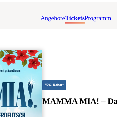
Angebote
Tickets
Programm
25% Rabatt
MAMMA MIA! – Das H