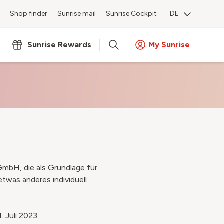
Shop finder
Sunrise mail
Sunrise Cockpit
DE
Sunrise Rewards
My Sunrise
GmbH, die als Grundlage für
twas anderes individuell
 Juli 2023.