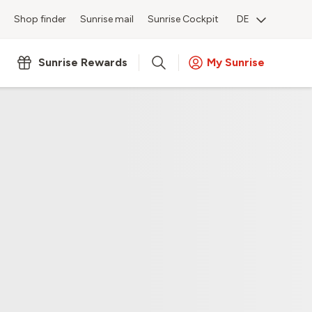
Shop finder
Sunrise mail
Sunrise Cockpit
DE
Sunrise Rewards
My Sunrise