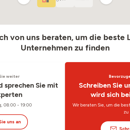
ich von uns beraten, um die beste L
Unternehmen zu finden
Sie weiter
Bevorzugen
d sprechen Sie mit
Schreiben Sie u
xperten
wird sich be
, 08:00 - 19:00
Wir beraten Sie, um die be
zu 
Sie uns an
Schr