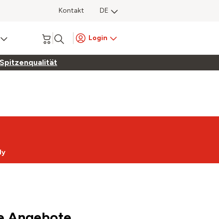
Kontakt
DE
Login
 Spitzenqualität
dy
re Angebote