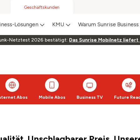
Geschäftskunden
iness-Lösungen
KMU
Warum Sunrise Business
unk-Netztest 2026 bestätigt:
Das Sunrise Mobilnetz liefert
nternet Abos
Mobile Abos
Business TV
Future Rea
alität. Unschlagbarer Preis. Unse