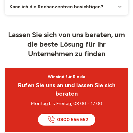
Remote und
24/7: CHF
24/7: CHF
Kann ich die Rechenzentren besichtigen?
Onsite Support
250
.–
/Mt.
250
.–
/Mt.
Alle Preise exkl. MwSt.
Lassen Sie sich von uns beraten, um
die beste Lösung für Ihr
Unternehmen zu finden
Wir sind für Sie da
Rufen Sie uns an und lassen Sie sich
beraten
Montag bis Freitag, 08:00 - 17:00
0800 555 552