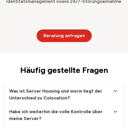
Identitätsmanagement sowie 24/7-Störungsannahme.
Server Housing
Server Housing
S
M
Beratung anfragen
1/2 Rack (19'')
1 Rack (19'') mit
Rack-Typ
mit 20
40
Höheneinheiten
Höheneinheiten
Häufig gestellte Fragen
Ab CHF
Ab CHF
Monatlicher Preis
349
.–
/Mt.
699
.–
/Mt.
Was ist Server Housing und worin liegt der
Einmalige
Unterschied zu Colocation?
CHF 499
.–
CHF 699
.–
Installationskosten
Habe ich weiterhin die volle Kontrolle über
meine Server?
Bis 0,5 kW inkl.,
1 kW inkl.,
Strom
danach gemäss
danach gemäss