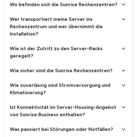
Wo befinden sich die Sunrise Rechenzentren?
Verbrauch
Verbrauch
Wer transportiert meine Server ins
Rechenzentrum und wer übernimmt die
CHF 149
.–
/Mt.
CHF 149
.–
/Mt.
Strompauschale
Installation?
für 0,5 kW
für 0,5 kW
Wie ist der Zutritt zu den Server-Racks
Redundanz
geregelt?
CHF 99
.–
/Mt.
CHF 99
.–
/Mt.
Wie sicher sind die Sunrise Rechenzentren?
Standortwahl
CHF 99
.–
/Mt.
CHF 99
.–
/Mt.
Wie zuverlässig sind Stromversorgung und
Mo–Fr, 8
–
18
Uhr
Mo–Fr, 8
–
18
Uhr
Klimatisierung?
Remote Support
24/7: CHF
24/7: CHF
Ist Konnektivität im Server-Housing-Angebot
150
.–
/Mt.
150
.–
/Mt.
von Sunrise Business enthalten?
Onsite Support
X
X
Was passiert bei Störungen oder Notfällen?