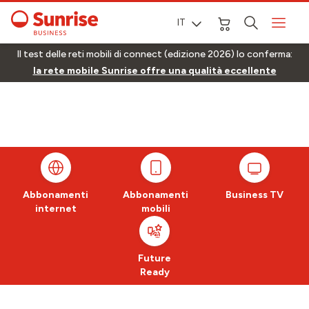
IT
Il test delle reti mobili di connect (edizione 2026) lo conferma:
la rete mobile Sunrise offre una qualità eccellente
Abbonamenti
Abbonamenti
Business TV
internet
mobili
Future
Ready