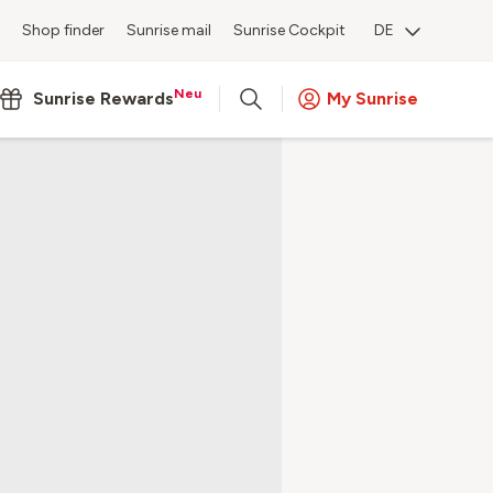
Shop finder
Sunrise mail
Sunrise Cockpit
DE
Neu
Sunrise Rewards
My Sunrise