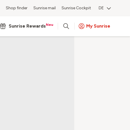
Shop finder
Sunrise mail
Sunrise Cockpit
DE
Neu
Sunrise Rewards
My Sunrise