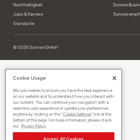
Nachhaltigkeit
Sunrise Busin
Jobs & Karriere
Sunrise empf
Standorte
©
2026
Sunrise GmbH
Cookie Usage
We use cookies to ensure you have the best experience
on our website and to understand how you interact with
our content. You can continue your navigation with a
seamless user experience or update your preferences
anytime by clicking on the "
Cookie Settings
" link at the
bottom of the page. For more information, please check
our
Privacy Policy
Accept All Cookies