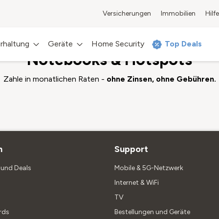
Versicherungen
Immobilien
Hilfe
rhaltung
Geräte
Home Security
Top Deals
Notebooks & Hotspots
Zahle in monatlichen Raten -
ohne Zinsen, ohne Gebühren.
n
Support
und Deals
Mobile & 5G-Netzwerk
Internet & WiFi
TV
rds
Bestellungen und Geräte