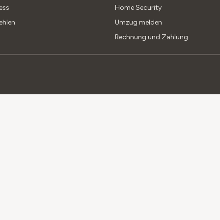
ess
Home Security
ehlen
Umzug melden
Rechnung und Zahlung