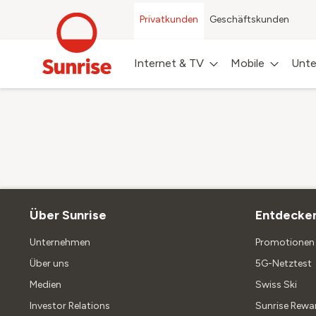
Privatkunden
Geschäftskunden
Internet & TV
Mobile
Unte
Über Sunrise
Entdecke
Unternehmen
Promotionen 
Über uns
5G-Netztest
Medien
Swiss Ski
Investor Relations
Sunrise Rewa