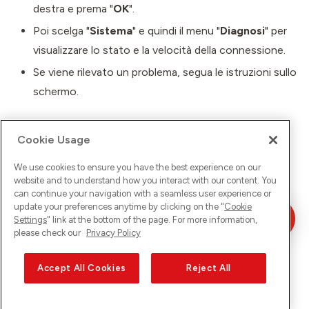
destra e prema "
OK
".
Poi scelga "
Sistema
" e quindi il menu "
Diagnosi
" per
visualizzare lo stato e la velocità della connessione.
Se viene rilevato un problema, segua le istruzioni sullo
schermo.
Utilizzi la Sunrise Community
3
Cookie Usage
Ottenga aiuto e soluzioni da altri clienti e da esperti nella
We use cookies to ensure you have the best experience on our
website and to understand how you interact with our content. You
Sunrise Community
.
can continue your navigation with a seamless user experience or
update your preferences anytime by clicking on the "
Cookie
Ci contatti
4
Settings
" link at the bottom of the page. For more information,
please check our
Privacy Policy
Se il problema persiste,
la preghiamo di contattarci
.
Accept All Cookies
Reject All