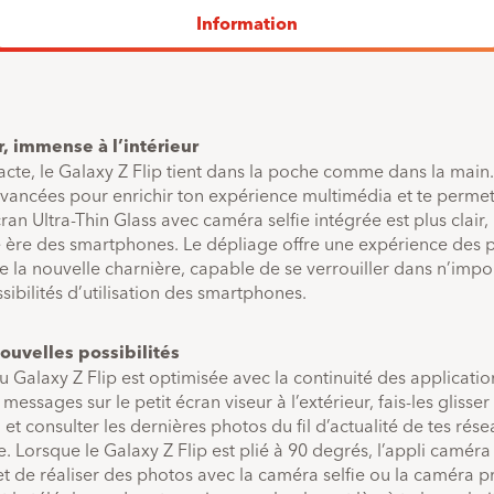
Dernier
1
x
0.-
Information
paiement
Prix total
1500.-
de
l'appareil
, immense à l’intérieur
cte, le Galaxy Z Flip tient dans la poche comme dans la main. De
avancées pour enrichir ton expérience multimédia et te permet
ran Ultra-Thin Glass avec caméra selfie intégrée est plus clair, 
e ère des smartphones. Le dépliage offre une expérience des p
 de la nouvelle charnière, capable de se verrouiller dans n’impo
sibilités d’utilisation des smartphones.
ouvelles possibilités
du Galaxy Z Flip est optimisée avec la continuité des application
 messages sur le petit écran viseur à l’extérieur, fais-les glisse
t consulter les dernières photos du fil d’actualité de tes rése
e. Lorsque le Galaxy Z Flip est plié à 90 degrés, l’appli camé
t de réaliser des photos avec la caméra selfie ou la caméra pr