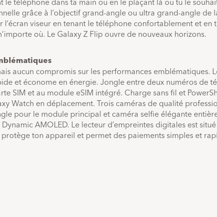
le téléphone dans ta main ou en le plaçant là où tu le souhait
nnelle grâce à l’objectif grand-angle ou ultra grand-angle de 
ur l’écran viseur en tenant le téléphone confortablement et en 
n’importe où. Le Galaxy Z Flip ouvre de nouveaux horizons.
mblématiques
mais aucun compromis sur les performances emblématiques. 
apide et économe en énergie. Jongle entre deux numéros de t
te SIM et au module eSIM intégré. Charge sans fil et PowerS
xy Watch en déplacement. Trois caméras de qualité profession
ngle pour le module principal et caméra selfie élégante entiè
ss Dynamic AMOLED. Le lecteur d’empreintes digitales est situ
, protège ton appareil et permet des paiements simples et r