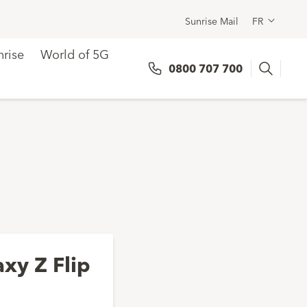
Sunrise Mail
FR
rise
World of 5G
Search
0800 707 700
xy Z Flip