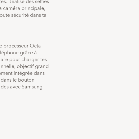
es. Réalise des selfies
la caméra principale,
toute sécurité dans ta
Le processeur Octa
éléphone grâce à
hare pour charger tes
nelle, objectif grand-
rement intégrée dans
é dans le bouton
apides avec Samsung