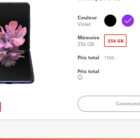
Couleur
Noir
Violet
Violet
Mémoire
256 GB
256 GB
Prix total
1500.-
Prix total
Aperçu
de
vos
coûts
Command
Acompte
1
x
1500.-
Mensualités
NaN
x
0.-