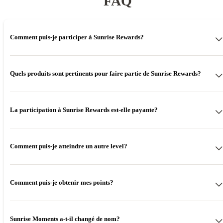
FAQ
Comment puis-je participer à Sunrise Rewards?
Quels produits sont pertinents pour faire partie de Sunrise Rewards?
La participation à Sunrise Rewards est-elle payante?
Comment puis-je atteindre un autre level?
Upgrade:
Si vous ajoutez un autre produit Sunrise éligible et que cela a un impact sur
Comment puis-je obtenir mes points?
votre level, alors ce dernier sera actualisé et sera affiché avec vos avantages
supplémentaires dans les offres Sunrise Rewards.
Vous recevrez des points de bienvenue dès que vous rejoindrez Sunrise
Rewards. Des points supplémentaires vous seront automatiquement crédités
Downgrade:
chaque mois, en fonction de vos produits Sunrise éligibles, dès que votre
Sunrise Moments a-t-il changé de nom?
facture aura été établie:
CHF 1.– =1 point.