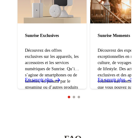
Sunrise Exclusives
Sunrise Moments
Découvrez des offres
Découvrez des expérie
exclusives sur les appareils, les
exceptionnelles en mat
accessoires et les services
culture, de voyages, de
numériques de Sunrise. Qu’il
de lifestyle. Des activit
s’agisse de smartphones ou de
exclusives et des aperç
En savoir plus
En savoir plus
tablettes, en passant par le
coulisses aux moments
streaming ou d’autres produits
que vous pouvez parta
techniques, vous bénéficiez
vos amis et votre famil
d’avantages spéciaux dans le
Sunrise Moments vous 
cadre de Sunrise Rewards.
des expériences que vo
L’offre est actualisée en
trouverez pas au quotid
permanence afin que vous
puissiez toujours découvrir des
nouveautés.