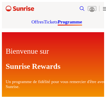
Offres
Tickets
Programme
Bienvenue sur
Sunrise Rewards
Un programme de fidélité pour vous remercier d'être avec
Sunrise.