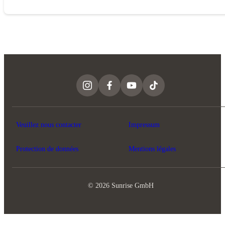
Si vous résiliez un produit éligible et que cela a un impact sur votre level, alors
ce dernier sera actualisé et affiché avec vos nouveaux avantages dans les offres
Le montant éligible à la conversion correspond au prix mensuel de
Sunrise Rewards.
l’abonnement moins tous les rabais. Les frais uniques tels que les frais de rappe
ou les frais pour les factures papier ainsi que la TVA ne sont pas éligibles.
Les points déjà accumulés ne sont pas affectés par un changement de level.
Veuillez nous contacter
Impressum
Protection de données
Mentions légales
© 2026 Sunrise GmbH