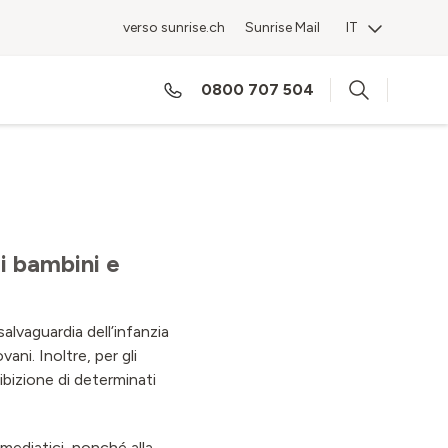
verso sunrise.ch
Sunrise Mail
IT
0800 707 504
i bambini e
alvaguardia dell’infanzia
ani. Inoltre, per gli
nibizione di determinati
i mediatici, nonché alla