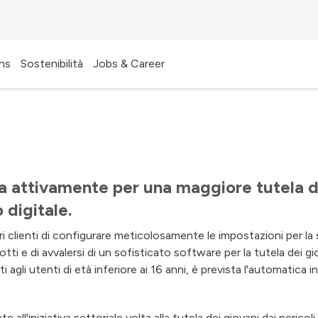
CHE COSA FA SUNRISE?
ons
Sostenibilità
Jobs & Career
a attivamente per una maggiore tutela d
 digitale.
ri clienti di configurare meticolosamente le impostazioni per la s
tti e di avvalersi di un sofisticato software per la tutela dei giov
agli utenti di età inferiore ai 16 anni, è prevista l'automatica i
 all'iniziativa settoriale volta alla tutela dei giovani dai pericol