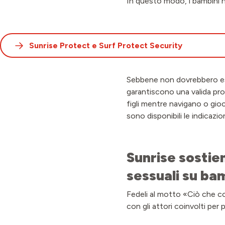
In questo modo, i bambini n
Sunrise Protect e Surf Protect Security
Sebbene non dovrebbero esser
garantiscono una valida prot
figli mentre navigano o gioc
sono disponibili le indicazion
Sunrise sostie
sessuali su ba
Fedeli al motto «Ciò che con
con gli attori coinvolti per