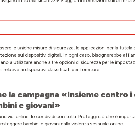
avigano in totale sicurezza! Maggiori informazioni sull’offerta 
e le uniche misure di sicurezza, le applicazioni per la tutela d
ezione sui dispositivi digitali. In ogni caso, bisognerebbe affia
ano a utilizzare anche altre opzioni di sicurezza per le impostaz
i relative ai dispositivi classificati per fornitore.
ne la campagna «Insieme contro i 
mbini e giovani»
dividi online, lo condividi con tutti. Proteggi ciò che è import
 proteggere bambini e giovani dalla violenza sessuale online.