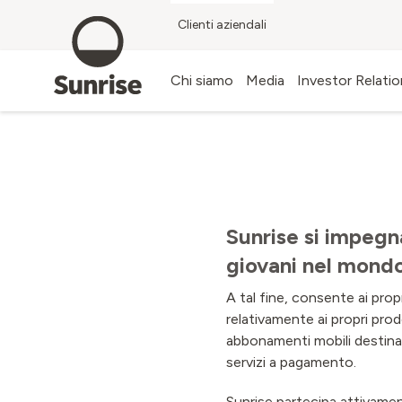
Clienti aziendali
Blog
Chi siamo
Media
Investor Relati
Sunrise si impegn
giovani nel mondo
A tal fine, consente ai prop
relativamente ai propri prodo
abbonamenti mobili destinati 
servizi a pagamento.
Sunrise partecipa attivamente