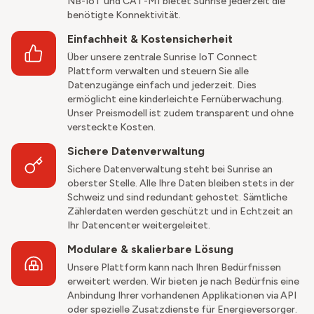
NB-IoT und CAT-M1 bietet Sunrise jederzeit die
benötigte Konnektivität. ​
Einfachheit & Kostensicherheit​
Über unsere zentrale Sunrise IoT Connect
Plattform verwalten und steuern Sie alle
Datenzugänge einfach und jederzeit. Dies
ermöglicht eine kinderleichte Fernüberwachung.
Unser Preismodell ist zudem transparent und ohne
versteckte Kosten.​
Sichere Datenverwaltung​
Sichere Datenverwaltung steht bei Sunrise an
oberster Stelle. Alle Ihre Daten bleiben stets in der
Schweiz und sind redundant gehostet. Sämtliche
Zählerdaten werden geschützt und in Echtzeit an
Ihr Datencenter weitergeleitet.
Modulare & skalierbare Lösung​
Unsere Plattform kann nach Ihren Bedürfnissen
erweitert werden. Wir bieten je nach Bedürfnis eine
Anbindung Ihrer vorhandenen Applikationen via API
oder spezielle Zusatzdienste für Energieversorger.​ ​