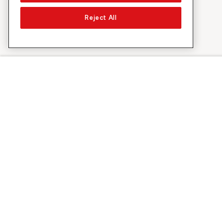
Reject All
À propos de Sunrise
Découvrir
Entreprise
Offres et pr
À propos de nous
Réseau 5G
Médias
Swiss Ski
Investor Relations
Sunrise Rewa
Durabilité
Sunrise Busin
Emplois & carrières
Recommandez
Sites
©
2026
Sunrise Communications AG