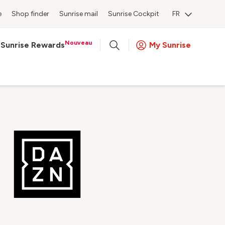
e
Shop finder
Sunrise mail
Sunrise Cockpit
FR
Nouveau
Sunrise Rewards
My Sunrise