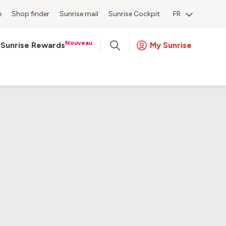
e
Shop finder
Sunrise mail
Sunrise Cockpit
FR
Nouveau
Sunrise Rewards
My Sunrise