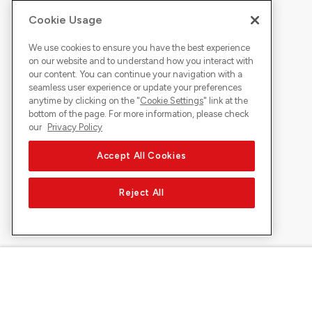
Cookie Usage
We use cookies to ensure you have the best experience
on our website and to understand how you interact with
our content. You can continue your navigation with a
seamless user experience or update your preferences
anytime by clicking on the "
Cookie Settings
" link at the
bottom of the page. For more information, please check
our
Privacy Policy
Accept All Cookies
Reject All
À propos de Sunrise
Découvrir
Entreprise
Offres et pr