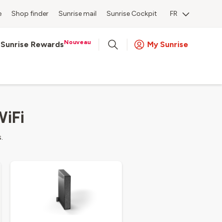
e
Shop finder
Sunrise mail
Sunrise Cockpit
FR
Nouveau
Sunrise Rewards
My Sunrise
WiFi
.