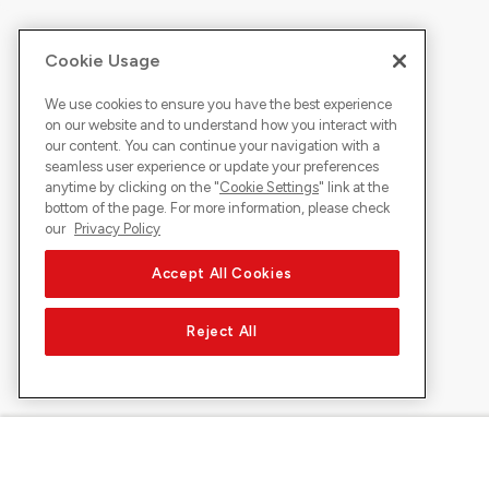
Cookie Usage
We use cookies to ensure you have the best experience
on our website and to understand how you interact with
our content. You can continue your navigation with a
seamless user experience or update your preferences
anytime by clicking on the "
Cookie Settings
" link at the
bottom of the page. For more information, please check
our
Privacy Policy
Accept All Cookies
Reject All
À propos de Sunrise
Découvrir