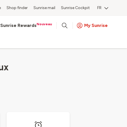
e
Shop finder
Sunrise mail
Sunrise Cockpit
FR
Nouveau
Sunrise Rewards
My Sunrise
ux