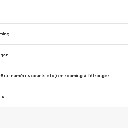
aming
nger
08xx, numéros courts etc.) en roaming à l'étranger
fs