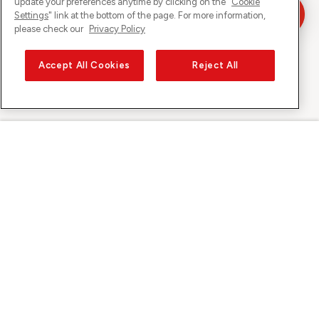
update your preferences anytime by clicking on the "
Cookie
Settings
" link at the bottom of the page. For more information,
please check our
Privacy Policy
Accept All Cookies
Reject All
Sunrise sur
À propos de Sunrise
Découvrir
Support