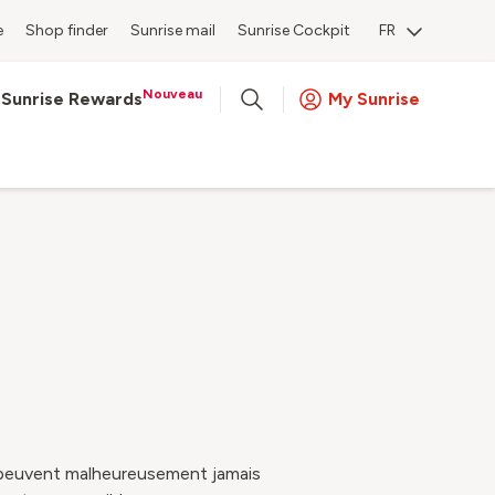
e
Shop finder
Sunrise mail
Sunrise Cockpit
FR
Nouveau
Sunrise Rewards
My Sunrise
 peuvent malheureusement jamais