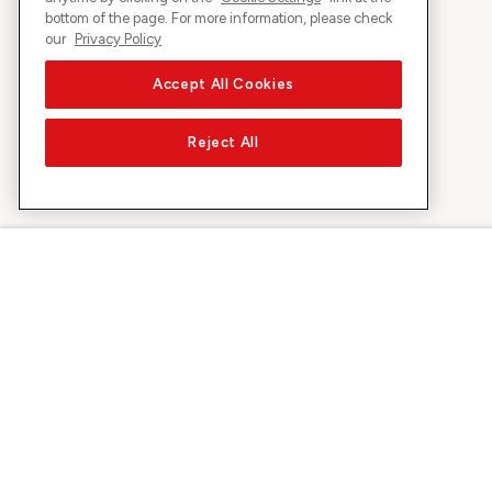
bottom of the page. For more information, please check
our
Privacy Policy
Accept All Cookies
Reject All
À propos de Sunrise
Découvrir
Entreprise
Offres et pr
À propos de nous
Réseau 5G
Médias
Swiss Ski
Investor Relations
Sunrise Rewa
Durabilité
Sunrise Busin
Emplois & carrières
Recommandez