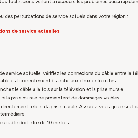
os techniciens veillent à résoudre les problèmes aussi rapidem
is ou des perturbations de service actuels dans votre région :
tions de service actuelles
n de service actuelle, vérifiez les connexions du câble entre la tél
câble est correctement branché aux deux extrémités.
hez le câble à la fois sur la télévision et la prise murale.
le ni la prise murale ne présentent de dommages visibles.
 directement reliée à la prise murale. Assurez-vous qu’un seul câ
ntermédiaire.
du câble doit être de 10 mètres.