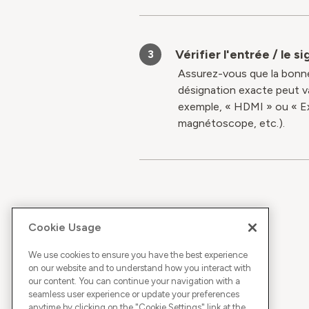
Vérifier l'entrée / le si
3
Assurez-vous que la bonne s
désignation exacte peut va
exemple, « HDMI » ou « Ext
magnétoscope, etc.).
Cookie Usage
We use cookies to ensure you have the best experience
on our website and to understand how you interact with
our content. You can continue your navigation with a
seamless user experience or update your preferences
anytime by clicking on the "
Cookie Settings
" link at the