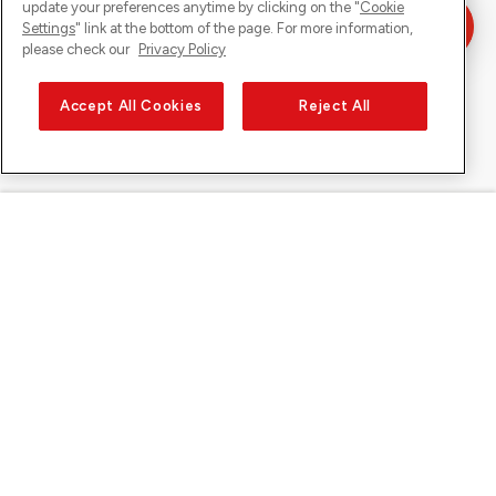
update your preferences anytime by clicking on the "
Cookie
Settings
" link at the bottom of the page. For more information,
please check our
Privacy Policy
Accept All Cookies
Reject All
Sunrise sur
À propos de Sunrise
Découvrir
Support