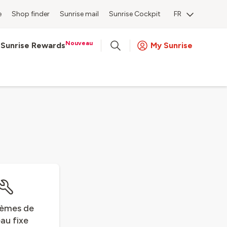
e
Shop finder
Sunrise mail
Sunrise Cockpit
FR
Nouveau
Sunrise Rewards
My Sunrise
lèmes de
au fixe