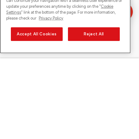
can continue your navigation with a seamless user experience or
update your preferences anytime by clicking on the "
Cookie
Settings
" link at the bottom of the page. For more information,
please check our
Privacy Policy
Accept All Cookies
Reject All
Sunrise sur
À propos de Sunrise
Découvrir