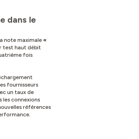
ce dans le
la note maximale
«
r test haut débit
uatrième fois
éléchargement
es fournisseurs
vec un taux de
s les connexions
nouvelles références
performance.