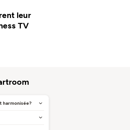
ent leur
iness TV
martroom
et harmonisée?