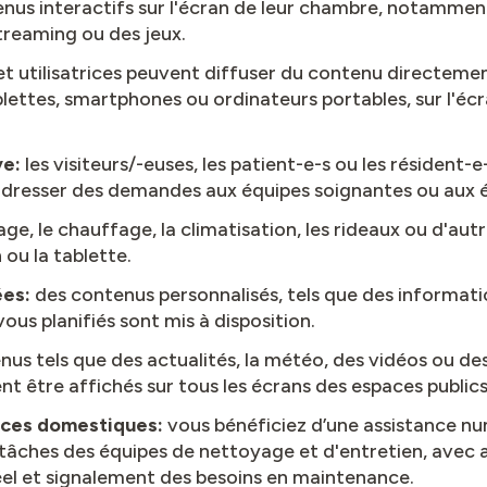
us interactifs sur l'écran de leur chambre, notamment l
streaming ou des jeux.
s et utilisatrices peuvent diffuser du contenu directeme
ablettes, smartphones ou ordinateurs portables, sur l'écr
ve:
les visiteurs/-euses, les patient-e-s ou les résident-
 adresser des demandes aux équipes soignantes ou aux 
rage, le chauffage, la climatisation, les rideaux ou d'au
 ou la tablette.
ées:
des contenus personnalisés, tels que des information
ous planifiés sont mis à disposition.
nus tels que des actualités, la météo, des vidéos ou de
t être affichés sur tous les écrans des espaces public
vices domestiques:
vous bénéficiez d’une assistance nu
s tâches des équipes de nettoyage et d'entretien, avec 
el et signalement des besoins en maintenance.