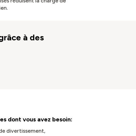
isés réduisent la charge de
ien.
grâce à des
ces dont vous avez besoin:
t de divertissement,