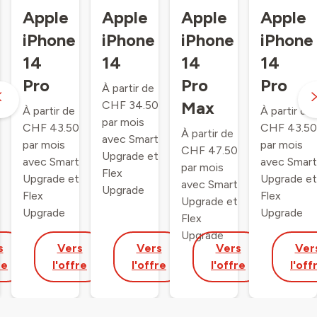
Apple
Apple
Apple
Apple
iPhone
iPhone
iPhone
iPhone
14
14
14
14
Pro
Pro
Pro
À partir de
Max
CHF 34.50
À partir de
À partir de
par mois
CHF 43.50
CHF 43.50
À partir de
avec Smart
par mois
par mois
CHF 47.50
Upgrade et
avec Smart
avec Smart
par mois
Flex
Upgrade et
Upgrade et
avec Smart
Upgrade
Flex
Flex
Upgrade et
Upgrade
Upgrade
Flex
Upgrade
s
Vers
Vers
Vers
Ver
re
l'offre
l'offre
l'offre
l'off