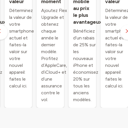
valeur
moment
mobile
valeur
au prix
Déterminez
Ajoutez Flex
Détermine
le plus
la valeur de
Upgrade et
la valeur de
ux.
avantageux.
votre
obtenez
votre
smartphone
chaque
Bénéficiez
smartphon
actuel et
année le
d’un rabais
actuel et
faites-la
dernier
de 25% sur
faites-la
valoir sur
modèle.
les
valoir sur
votre
Profitez
nouveaux
votre
nouvel
d’AppleCare,
iPhone et
nouvel
z
appareil:
d’iCloud+ et
économisez
appareil:
faites le
d’une
20% sur
faites le
calcul ici.
assurance
tous les
calcul ici.
contre le
anciens
vol.
modèles.