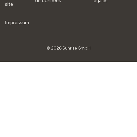
de données
légales
site
Impressum
©
2026
Sunrise GmbH