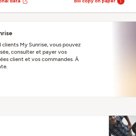
onal data
Bill copy on paper
nrise
il clients My Sunrise, vous pouvez
sée, consulter et payer vos
nées client et vos commandes. À
te.