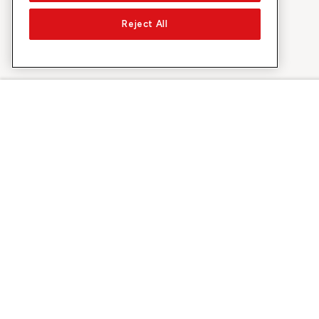
Reject All
À propos de Sunrise
Découvrir
Entreprise
Offres et pr
À propos de nous
Réseau 5G
Médias
Swiss Ski
Investor Relations
Sunrise Rewa
Durabilité
Sunrise Busin
Emplois & carrières
Recommandez
Sites
©
2026
Sunrise GmbH