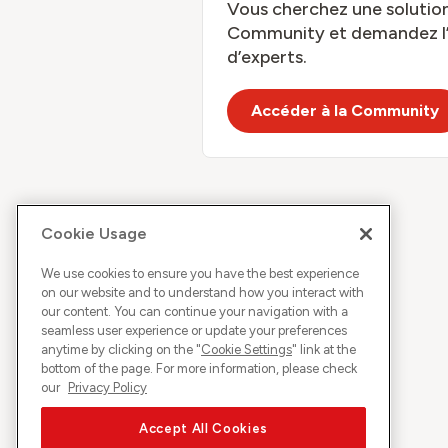
Vous cherchez une solution
Community et demandez l’av
d’experts.
Accéder à la Community
Cookie Usage
We use cookies to ensure you have the best experience
on our website and to understand how you interact with
our content. You can continue your navigation with a
seamless user experience or update your preferences
anytime by clicking on the "
Cookie Settings
" link at the
bottom of the page. For more information, please check
our
Privacy Policy
Accept All Cookies