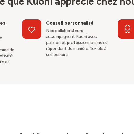
e que Kuoni apprécie chez no
ces
Conseil personnalisé
Nos collaborateurs
accompagnent Kuoni avec
de
passion et professionnalisme et
répondent de manière flexible à
amme de
ses besoins.
ctivité
ile et