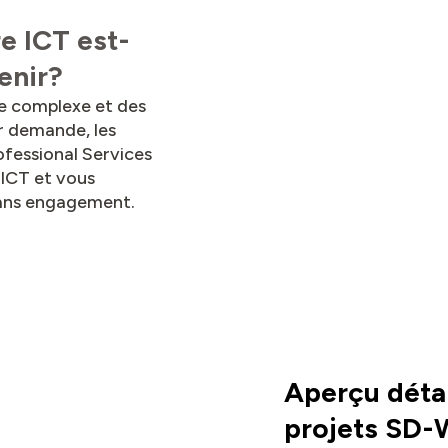
re ICT est-
venir?
le complexe et des
r demande, les
ofessional Services
 ICT et vous
sans engagement.
Aperçu détai
projets SD