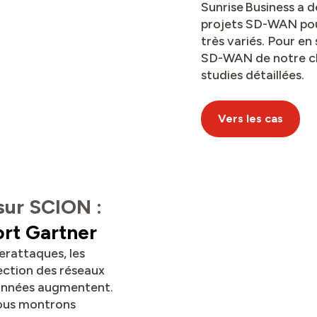
Sunrise Business a 
projets SD-WAN pou
très variés. Pour en 
SD-WAN de notre cli
studies détaillées.
Vers les cas
sur SCION :
ort Gartner
erattaques, les
ection des réseaux
données augmentent.
vous montrons