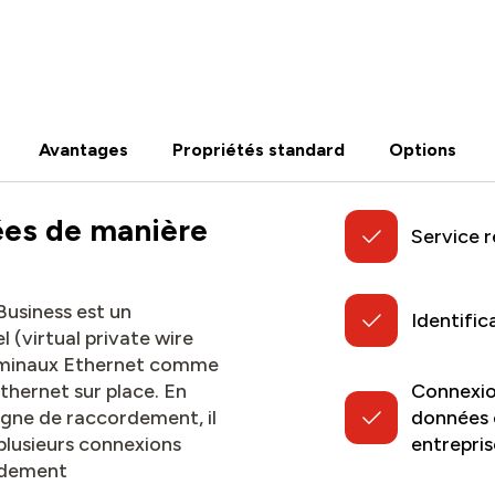
Avantages
Propriétés standard
Options
es de manière
Service 
Business est un
Identifi
 (virtual private wire
rminaux Ethernet comme
thernet sur place. En
Connexio
ligne de raccordement, il
données e
 plusieurs connexions
entrepris
rdement