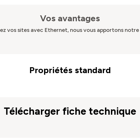
Vos avantages
z vos sites avec Ethernet, nous vous apportons notre 
Propriétés standard
Description
Propriété
Télécharger fiche technique
Accès au réseau
Fibre optique ou DSL
Taille du cadre
Payload 1,500 bytes
Ethernet standard