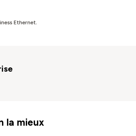
siness Ethernet.
rise
n la mieux