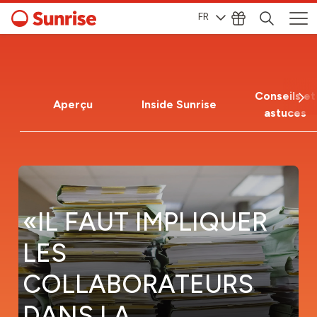
FR
Conseils et
Aperçu
Inside Sunrise
astuces
«IL FAUT IMPLIQUER
LES
COLLABORATEURS
DANS LA