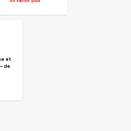
En savoir plus
e et
– de