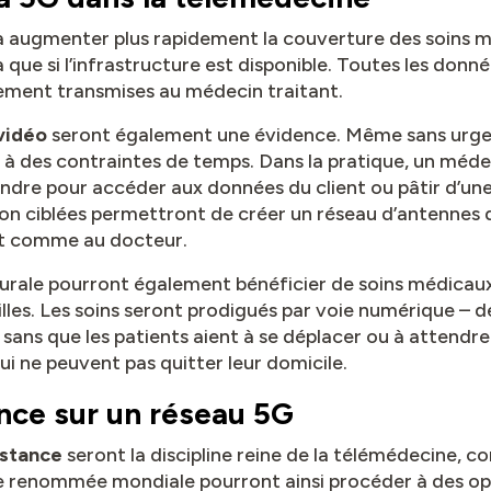
 augmenter plus rapidement la couverture des soins mé
que si l’infrastructure est disponible. Toutes les donn
ement transmises au médecin traitant.
 vidéo
seront également une évidence. Même sans urgen
s à des contraintes de temps. Dans la pratique, un méde
endre pour accéder aux données du client ou pâtir d’une
ion ciblées permettront de créer un réseau d’antennes q
nt comme au docteur.
rurale pourront également bénéficier de soins médica
illes. Les soins seront prodigués par voie numérique – 
sans que les patients aient à se déplacer ou à attendre
ui ne peuvent pas quitter leur domicile.
nce sur un réseau 5G
istance
seront la discipline reine de la télémédecine, c
 de renommée mondiale pourront ainsi procéder à des o