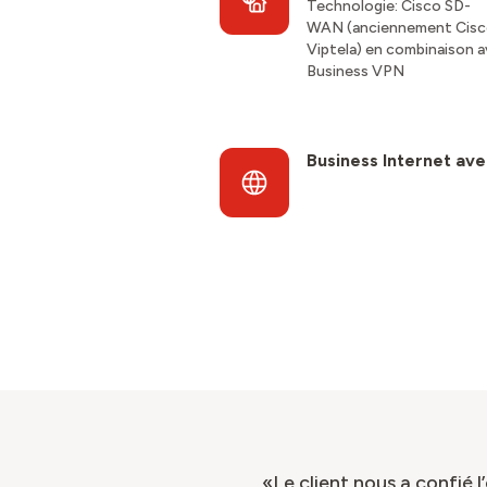
Technologie: Cisco SD-
WAN (anciennement Cis
Viptela)
en combinaison 
Business VPN
Business Internet av
«Le client nous a confié l