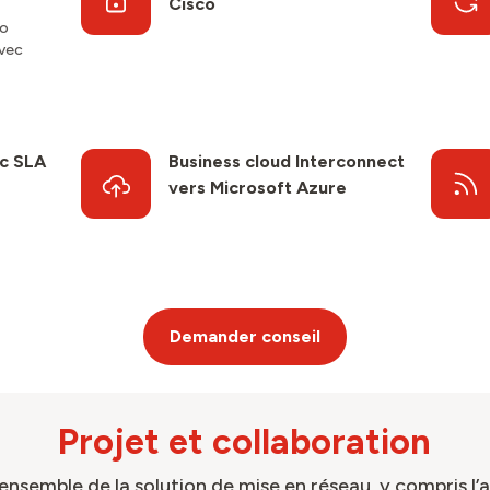
Cisco
co
avec
ec SLA
Business cloud Interconnect
vers Microsoft Azure
Demander conseil
Projet et collaboration
’ensemble de la solution de mise en réseau, y compris l’