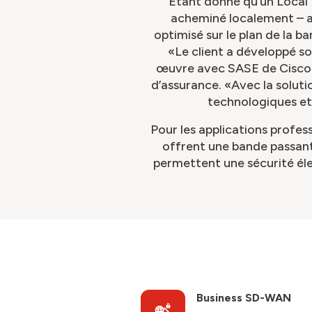
Étant donné qu’un Local I
acheminé localement – av
optimisé sur le plan de la 
«Le client a développé s
œuvre avec SASE de Cisco», 
d’assurance. «Avec la solu
technologiques et 
Pour les applications profess
offrent une bande passante
permettent une sécurité él
Business SD-WAN