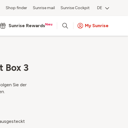
Shop finder
Sunrise mail
Sunrise Cockpit
DE
Neu
Sunrise Rewards
My Sunrise
t Box 3
olgen Sie der
en.
 ausgesteckt