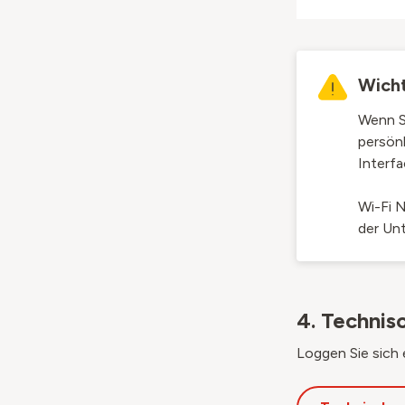
Wich
Wenn S
persönl
Interf
Wi-Fi 
der Un
4. Technis
Loggen Sie sich 