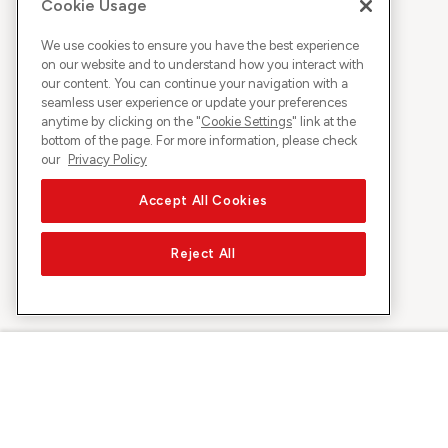
Cookie Usage
We use cookies to ensure you have the best experience
on our website and to understand how you interact with
our content. You can continue your navigation with a
seamless user experience or update your preferences
anytime by clicking on the "
Cookie Settings
" link at the
bottom of the page. For more information, please check
our
Privacy Policy
Accept All Cookies
Reject All
Über Sunrise
Entdecke
Unternehmen
Promotionen 
Über uns
5G-Netztest