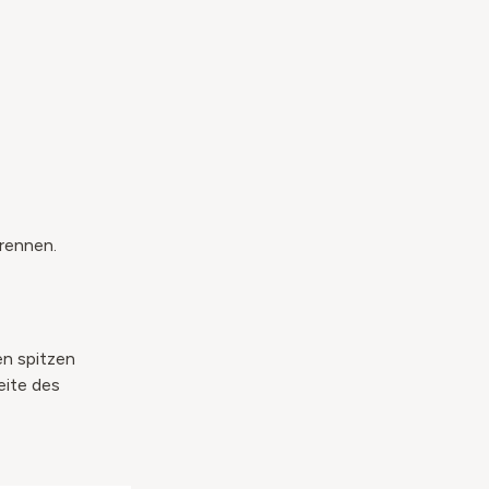
rennen.
en spitzen
eite des