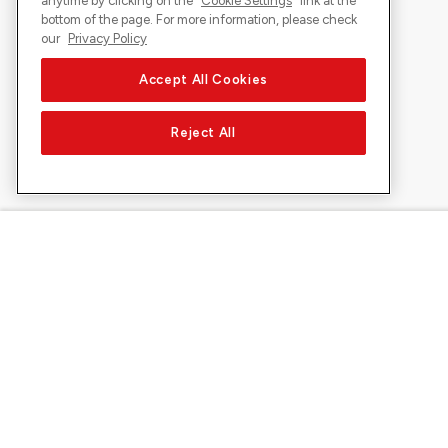
anytime by clicking on the "
Cookie Settings
" link at the
bottom of the page. For more information, please check
our
Privacy Policy
Accept All Cookies
Reject All
Über Sunrise
Entdecke
Unternehmen
Promotionen 
Über uns
5G-Netztest
Medien
Swiss Ski
Investor Relations
Sunrise Rewa
Nachhaltigkeit
Sunrise Busin
Jobs & Karriere
Sunrise empf