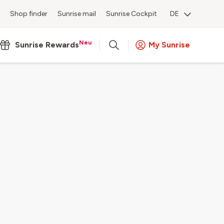
Shop finder
Sunrise mail
Sunrise Cockpit
DE
Neu
Sunrise Rewards
My Sunrise