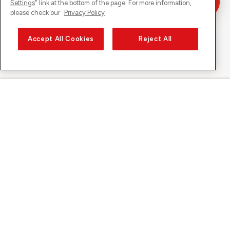
Settings
" link at the bottom of the page. For more information,
please check our
Privacy Policy
Accept All Cookies
Reject All
Sunrise auf
Über Sunrise
Entdecken
Support