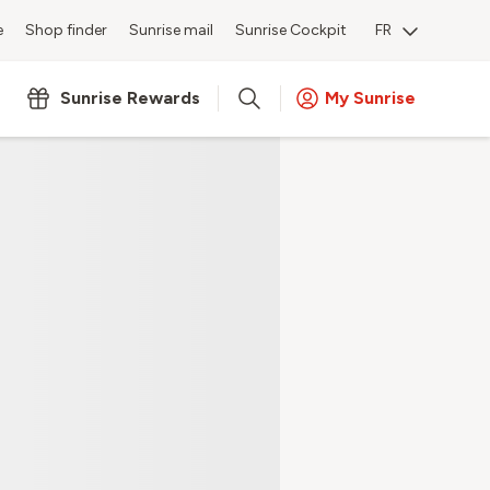
e
Shop finder
Sunrise mail
Sunrise Cockpit
FR
onnecter
Sunrise Rewards
My Sunrise