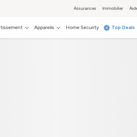
vous à My Sunrise pour des offres exclusives
Assurances
Immobilier
Aid
Se c
rtissement
Appareils
Home Security
Top Deals