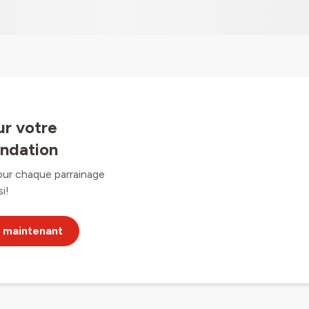
ur votre
ndation
our chaque parrainage
i!
maintenant