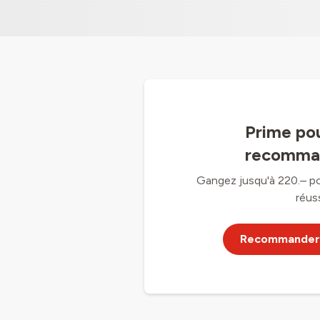
Prime po
recomma
Gangez jusqu'à 220.– p
réuss
Recommander 