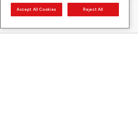
Accept All Cookies
Reject All
Sunrise su
Su Sunrise
Scoprire
Supporto
Contatto