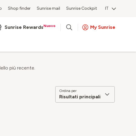
o
Shop finder
Sunrise mail
Sunrise Cockpit
IT
Nuovo
Sunrise Rewards
My Sunrise
ello più recente.
Ordina per
Risultati principali