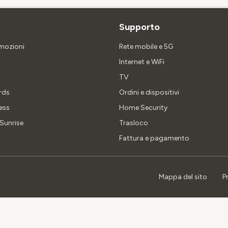
Supporto
omozioni
Rete mobile e 5G
Internet e WiFi
TV
rds
Ordini e dispositivi
ess
Home Security
Sunrise
Trasloco
Fattura e pagamento
Mappa del sito
P