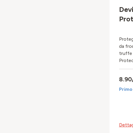
Devi
Pro
Protegg
da frod
truffe
Protec
8.90
Primo
Dettag