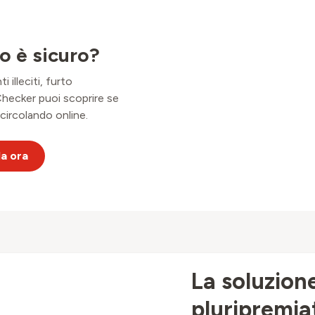
so è sicuro?
 illeciti, furto
Checker puoi scoprire se
circolando online.
la ora
La soluzion
pluripremia