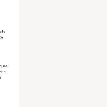
rete
tà.
quasi
ise,
i