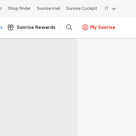
o
Shop finder
Sunrise mail
Sunrise Cockpit
IT
ls
Sunrise Rewards
My Sunrise