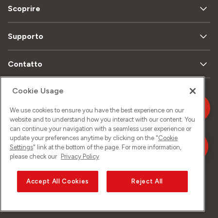
Scoprire
Supporto
Contatto
Cookie Usage
Mappa
Protezione
Aspetti
We use cookies to ensure you have the best experience on our
del sito
dei dati
legali
website and to understand how you interact with our content. You
can continue your navigation with a seamless user experience or
update your preferences anytime by clicking on the "
Cookie
Informazione
Settings
" link at the bottom of the page. For more information,
legale
please check our
Privacy Policy
Accept All Cookies
Reject All
©
2026
Sunrise GmbH