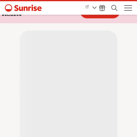
IT
Accedi a My Sunrise per offerte
Vai al login
esclusive